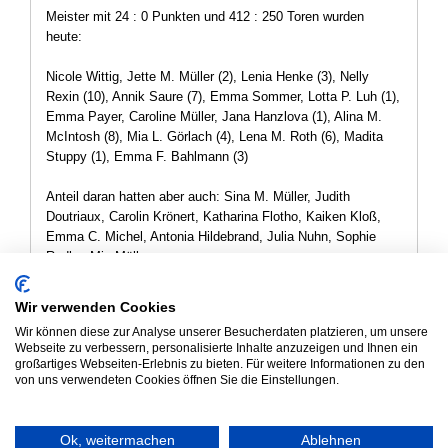
Meister mit 24 : 0 Punkten und 412 : 250 Toren wurden
heute:
Nicole Wittig, Jette M. Müller (2), Lenia Henke (3), Nelly
Rexin (10), Annik Saure (7), Emma Sommer, Lotta P. Luh (1),
Emma Payer, Caroline Müller, Jana Hanzlova (1), Alina M.
McIntosh (8), Mia L. Görlach (4), Lena M. Roth (6), Madita
Stuppy (1), Emma F. Bahlmann (3)
Anteil daran hatten aber auch: Sina M. Müller, Judith
Doutriaux, Carolin Krönert, Katharina Flotho, Kaiken Kloß,
Emma C. Michel, Antonia Hildebrand, Julia Nuhn, Sophie
Radler, Mia Müller
Die besten Werferinnen waren Nelly Rexin mit 76 Toren, Alina
Wir verwenden Cookies
McIntosh mit 70 Toren sowie Lena Roth mit 54 Toren in je 11
Wir können diese zur Analyse unserer Besucherdaten platzieren, um unsere
Spielen.
Webseite zu verbessern, personalisierte Inhalte anzuzeigen und Ihnen ein
großartiges Webseiten-Erlebnis zu bieten. Für weitere Informationen zu den
Zurück
von uns verwendeten Cookies öffnen Sie die Einstellungen.
Ok, weitermachen
Ablehnen
© 2026 HSG LINDEN HANDBALL