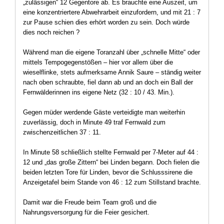
„zulässigen“ 12 Gegentore ab. Es brauchte eine Auszeit, um
eine konzentriertere Abwehrarbeit einzufordern, und mit 21 : 7
zur Pause schien dies erhört worden zu sein. Doch würde
dies noch reichen ?
Während man die eigene Toranzahl über „schnelle Mitte“ oder
mittels Tempogegenstößen – hier vor allem über die
wieselflinke, stets aufmerksame Annik Saure – ständig weiter
nach oben schraubte, fiel dann ab und an doch ein Ball der
Fernwälderinnen ins eigene Netz (32 : 10 / 43. Min.).
Gegen müder werdende Gäste verteidigte man weiterhin
zuverlässig, doch in Minute 49 traf Fernwald zum
zwischenzeitlichen 37 : 11.
In Minute 58 schließlich stellte Fernwald per 7-Meter auf 44 :
12 und „das große Zittern“ bei Linden begann. Doch fielen die
beiden letzten Tore für Linden, bevor die Schlusssirene die
Anzeigetafel beim Stande von 46 : 12 zum Stillstand brachte.
Damit war die Freude beim Team groß und die
Nahrungsversorgung für die Feier gesichert.